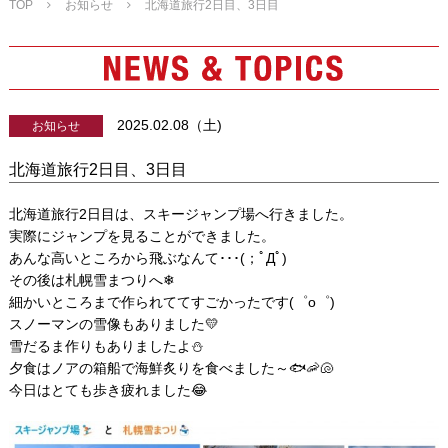
TOP
お知らせ
北海道旅行2日目、3日目
2025.02.08（土)
お知らせ
北海道旅行2日目、3日目
北海道旅行2日目は、スキージャンプ場へ行きました。
実際にジャンプを見ることができました。
あんな高いところから飛ぶなんて･･･(；ﾟДﾟ)
その後は札幌雪まつりへ❄
細かいところまで作られててすごかったです(゜o゜)
スノーマンの雪像もありました💛
雪だるま作りもありましたよ⛄
夕食はノアの箱船で海鮮炙りを食べました～🐟🦐🐚
今日はとても歩き疲れました😂